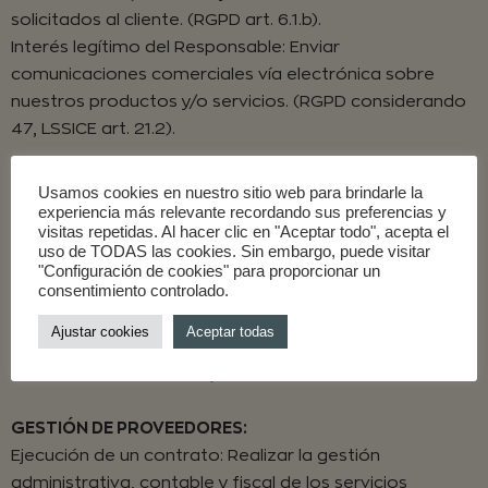
solicitados al cliente. (RGPD art. 6.1.b).
Interés legítimo del Responsable: Enviar
comunicaciones comerciales vía electrónica sobre
nuestros productos y/o servicios. (RGPD considerando
47, LSSICE art. 21.2).
Usamos cookies en nuestro sitio web para brindarle la
GESTIÓN DE CLIENTES PUNTUALES:
experiencia más relevante recordando sus preferencias y
visitas repetidas. Al hacer clic en "Aceptar todo", acepta el
Ejecución de un contrato: Realizar la gestión comercial,
uso de TODAS las cookies. Sin embargo, puede visitar
administrativa, contable y fiscal de los servicios
"Configuración de cookies" para proporcionar un
consentimiento controlado.
solicitados al cliente. (RGPD art. 6.1.b). Interés legítimo
del Responsable: Enviar comunicaciones comerciales
Ajustar cookies
Aceptar todas
vía electrónica sobre nuestros productos y/o servicios.
(RGPD considerando 47, LSSICE art. 21.2).
GESTIÓN DE PROVEEDORES:
Ejecución de un contrato: Realizar la gestión
administrativa, contable y fiscal de los servicios